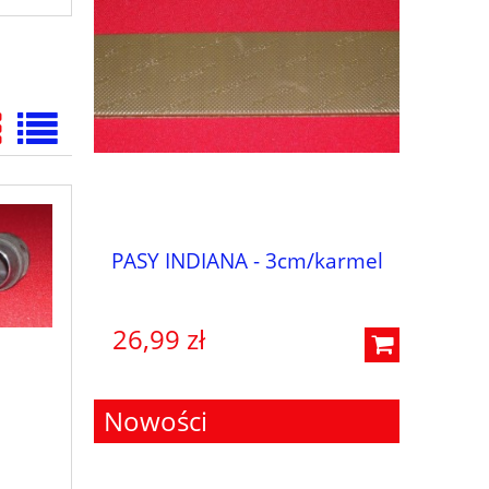
cm/brąz
PASY INDIANA - 3cm/karmel
PASY 
26,99 zł
26,99 
Nowości