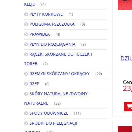
KLEJU
(4)
PŁYTY KORKOWE
(1)
POLIGUMA PSZCZÓŁKA
(0)
PRAWIDŁA
(4)
PŁYN DO ROZCIĄGANIA
(3)
RĄCZKI SKÓRZANE DO TECZEK I
DZI
TOREB
(2)
RZEMYK SKÓRZANY/ OKRĄGŁY
(22)
Cen
RZEP
(8)
23
SKÓRY NATURALNE /DWOINY
NATURALNE
(32)
SPODY OBUWNICZE
(11)
ŚRODKI DO PIELĘGNACJI