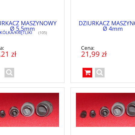
URKACZ MASZYNOWY
DZIURKACZ MASZY
Ø 5,5mm
Ø 4mm
KÓLKA/KRĘTLIKI
(105)
a:
Cena:
,21 zł
21,99 zł