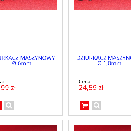
URKACZ MASZYNOWY
DZIURKACZ MASZY
Ø 6mm
Ø 1,0mm
a:
Cena:
,99 zł
24,59 zł