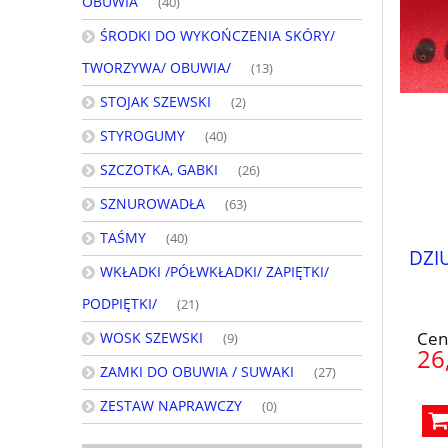
OBUWIA
(40)
ŚRODKI DO WYKOŃCZENIA SKÓRY/
TWORZYWA/ OBUWIA/
(13)
STOJAK SZEWSKI
(2)
STYROGUMY
(40)
SZCZOTKA, GABKI
(26)
SZNUROWADŁA
(63)
TAŚMY
(40)
DZI
WKŁADKI /PÓŁWKŁADKI/ ZAPIĘTKI/
PODPIĘTKI/
(21)
Cen
WOSK SZEWSKI
(9)
26
ZAMKI DO OBUWIA / SUWAKI
(27)
ZESTAW NAPRAWCZY
(0)