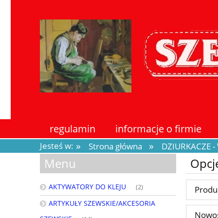
regulamin
informacje o firmie
»
»
Jesteś w:
Strona główna
DZIURKACZE -
Menu
Opcj
AKTYWATORY DO KLEJU
(2)
Produ
ARTYKUŁY SZEWSKIE/AKCESORIA
Nowoś