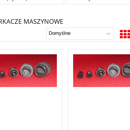
RKACZE MASZYNOWE
PASY INDIANA - 7
ciemny
52,99 zł