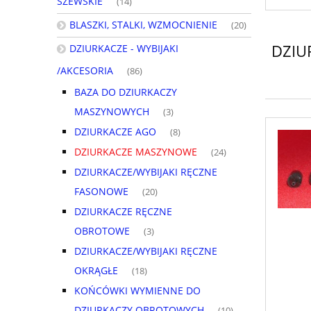
SZEWSKIE
(14)
BLASZKI, STALKI, WZMOCNIENIE
(20)
DZIU
DZIURKACZE - WYBIJAKI
/AKCESORIA
(86)
BAZA DO DZIURKACZY
MASZYNOWYCH
(3)
DZIURKACZE AGO
(8)
DZIURKACZE MASZYNOWE
(24)
DZIURKACZE/WYBIJAKI RĘCZNE
FASONOWE
(20)
DZIURKACZE RĘCZNE
OBROTOWE
(3)
DZIURKACZE/WYBIJAKI RĘCZNE
OKRĄGŁE
(18)
KOŃCÓWKI WYMIENNE DO
DZIURKACZY OBROTOWYCH
(10)