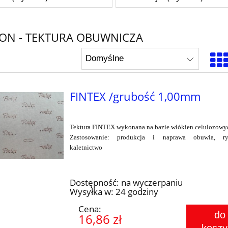
ON - TEKTURA OBUWNICZA
FINTEX /grubość 1,00mm
PASY INDIANA - 5
Tektura FINTEX wykonana na bazie włókien celulozowy
ciemny
Zastosowanie: produkcja i naprawa obuwia, ry
kaletnictwo
39,99 zł
Dostępność:
na wyczerpaniu
Wysyłka w:
24 godziny
Cena:
do
16,86 zł