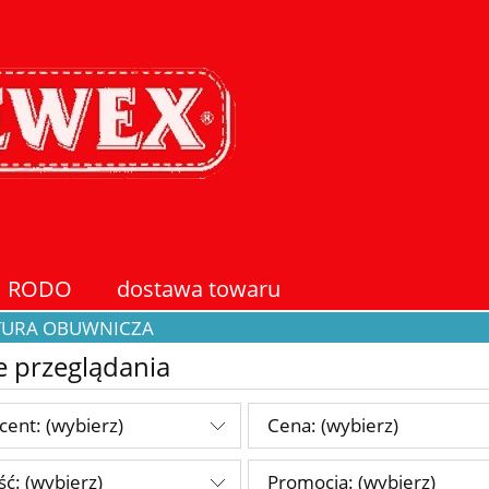
RODO
dostawa towaru
KTURA OBUWNICZA
e przeglądania
cent: (wybierz)
Cena: (wybierz)
ć: (wybierz)
Promocja: (wybierz)