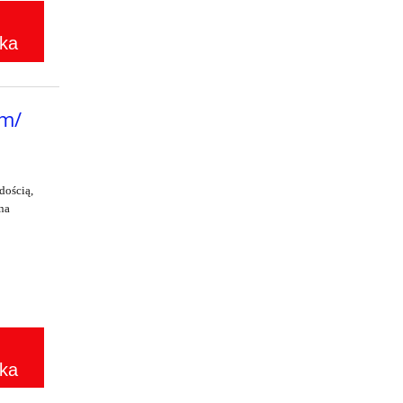
ka
m/
dością,
na
ka