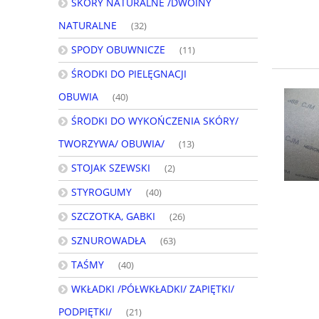
SKÓRY NATURALNE /DWOINY
NATURALNE
(32)
SPODY OBUWNICZE
(11)
ŚRODKI DO PIELĘGNACJI
OBUWIA
(40)
ŚRODKI DO WYKOŃCZENIA SKÓRY/
TWORZYWA/ OBUWIA/
(13)
STOJAK SZEWSKI
(2)
STYROGUMY
(40)
SZCZOTKA, GABKI
(26)
SZNUROWADŁA
(63)
TAŚMY
(40)
WKŁADKI /PÓŁWKŁADKI/ ZAPIĘTKI/
PODPIĘTKI/
(21)