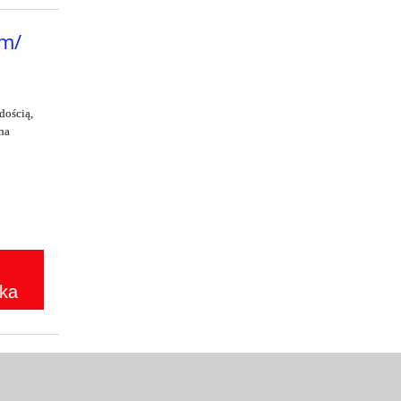
m/
dością,
na
ka