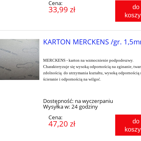
Cena:
do
33,99 zł
koszy
KARTON MERCKENS /gr. 1,5m
MERCKENS - karton na wzmocnienie podpodeszwy.
Charakteryzuje się wysoką odpornością na zginanie, twar
zdolnością do utrzymania kształtu, wysoką odpornością 
ścieranie i odpornością na wilgoć.
Dostępność:
na wyczerpaniu
Wysyłka w:
24 godziny
Cena:
do
47,20 zł
koszy