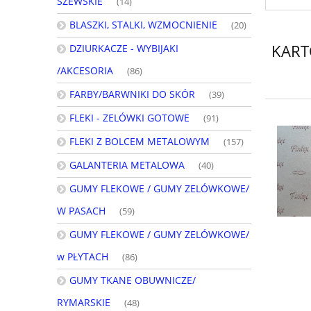
SZEWSKIE
(14)
BLASZKI, STALKI, WZMOCNIENIE
(20)
KART
DZIURKACZE - WYBIJAKI
/AKCESORIA
(86)
FARBY/BARWNIKI DO SKÓR
(39)
FLEKI - ZELÓWKI GOTOWE
(91)
FLEKI Z BOLCEM METALOWYM
(157)
GALANTERIA METALOWA
(40)
GUMY FLEKOWE / GUMY ZELÓWKOWE/
W PASACH
(59)
GUMY FLEKOWE / GUMY ZELÓWKOWE/
w PŁYTACH
(86)
GUMY TKANE OBUWNICZE/
RYMARSKIE
(48)