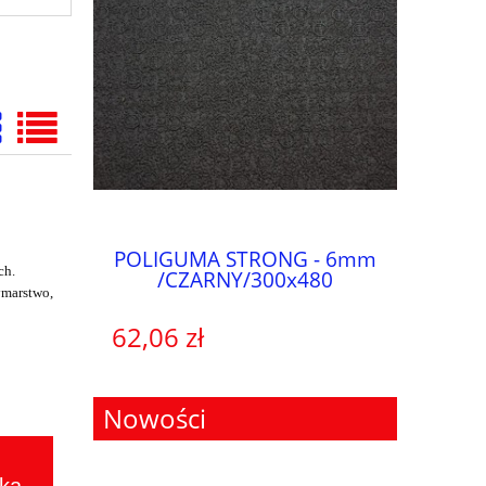
cm/brąz
POLIGUMA STRONG - 6mm
PASY I
ch.
/CZARNY/300x480
marstwo,
62,06 zł
52,99 
Nowości