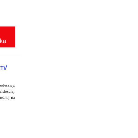
ka
m/
deszwy.
ardością,
ością na