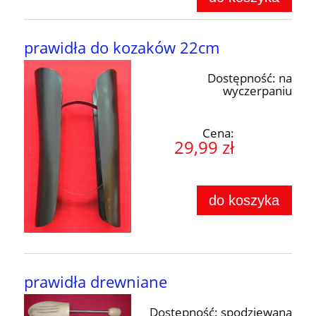
prawidła do kozaków 22cm
Dostępność:
na
wyczerpaniu
Cena:
29,99 zł
do koszyka
prawidła drewniane
Dostępność:
spodziewana