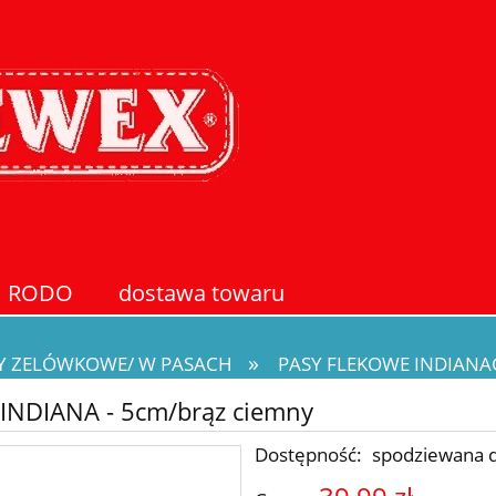
RODO
dostawa towaru
»
Y ZELÓWKOWE/ W PASACH
PASY FLEKOWE INDIAN
INDIANA - 5cm/brąz ciemny
Dostępność:
spodziewana 