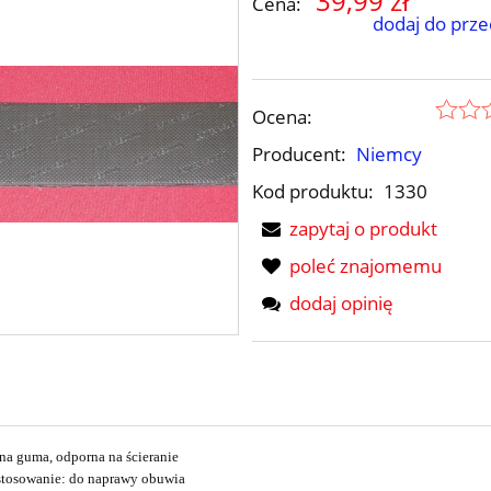
39,99 zł
Cena:
dodaj do prze
Ocena:
Producent:
Niemcy
Kod produktu:
1330
zapytaj o produkt
poleć znajomemu
PASY INDIANA - 5cm
dodaj opinię
39,99 zł
a guma, odporna na ścieranie
stosowanie: do naprawy obuwia