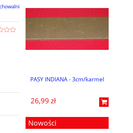
chowalni
/czarny
PASY INDIANA - 3cm/karmel
PASY I
26,99 zł
52,99 
Nowości