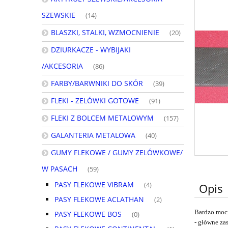
SZEWSKIE
(14)
BLASZKI, STALKI, WZMOCNIENIE
(20)
DZIURKACZE - WYBIJAKI
/AKCESORIA
(86)
FARBY/BARWNIKI DO SKÓR
(39)
FLEKI - ZELÓWKI GOTOWE
(91)
FLEKI Z BOLCEM METALOWYM
(157)
GALANTERIA METALOWA
(40)
GUMY FLEKOWE / GUMY ZELÓWKOWE/
W PASACH
(59)
PASY FLEKOWE VIBRAM
(4)
Opis
PASY FLEKOWE ACLATHAN
(2)
Bardzo mocn
PASY FLEKOWE BOS
(0)
- główne za