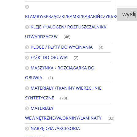
wyślij
KLAMRY/SPRZĄCZKI/RAMKI/KARABIŃCZYKI/KÓŁKA/PÓL
KLEJE /HALOGEN/ ROZPUSZCZALNIKI/
UTWARDZACZE/
(46)
KLOCE / PŁYTY DO WYCINANIA
(4)
ŁYŻKI DO OBUWIA
(2)
MASZYNKA - ROZCIĄGARKA DO
OBUWIA
(1)
MATERIAŁY /TKANINY WIERZCHNIE
SYNTETYCZNE
(28)
MATERIAŁY
WEWNĘTRZNE/WŁÓKNINY/LAMINATY
(33)
NARZĘDZIA /AKCESORIA