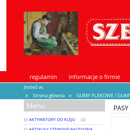
regulamin
informacje o firmie
Jesteś w:
»
»
Strona główna
GUMY FLEKOWE / GUM
Menu
PASY 
AKTYWATORY DO KLEJU
(2)
ARTYKUŁY SZEWSKIE/AKCESORIA