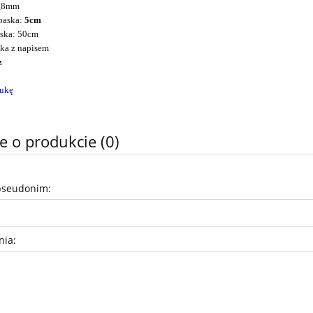
5,8mm
 paska:
5cm
aska: 50cm
tka z napisem
z
tukę
e o produkcie (0)
pseudonim:
nia: