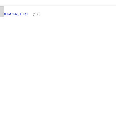
KÓLKA/KRĘTLIKI
(105)