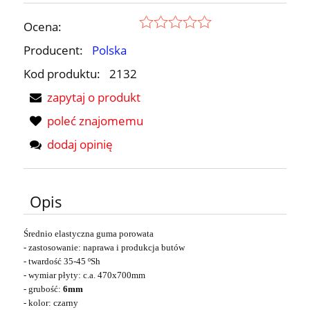
Ocena:
Producent:
Polska
Kod produktu:
2132
zapytaj o produkt
poleć znajomemu
dodaj opinię
Opis
Średnio elastyczna guma porowata
- zastosowanie: naprawa i produkcja butów
- twardość 35-45 ºSh
- wymiar płyty: c.a. 470x700mm
- grubość:
6mm
- kolor: czarny