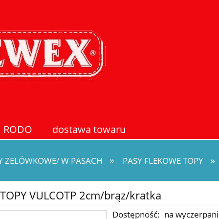
RODO
dostawa towaru
»
»
Y ZELÓWKOWE/ W PASACH
PASY FLEKOWE TOPY
 TOPY VULCOTP 2cm/brąz/kratka
Dostępność:
na wyczerpan