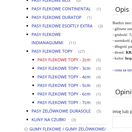
PASY FLEKOWE BOS
(0)
Opis
PASY FLEKOWE CONTINENTAL
(1)
PASY FLEKOWE DURATOP
(1)
Bardzo mocn
PASY FLEKOWE ESOFTLY EXTRA
(3)
- główne za
PASY FLEKOWE
- grubość: 
- szerokość 
INDIANAGUMMI
(11)
- długość p
PASY FLEKOWE TOPY
(27)
- deseń:
KR
- kolor:
brą
PASY FLEKOWE TOPY - 2cm
(5)
PASY FLEKOWE TOPY - 3cm
(5)
- cena za sz
PASY FLEKOWE TOPY - 4cm
(4)
PASY FLEKOWE TOPY - 5cm
(6)
Opini
PASY FLEKOWE TOPY - 6cm
(1)
PASY FLEKOWE TOPY - 7cm
(6)
PASY ZELÓWKOWE DURASOLE
(5)
Imię lub 
KLINY NA CZUBKI
(3)
GUMY FLEKOWE / GUMY ZELÓWKOWE/