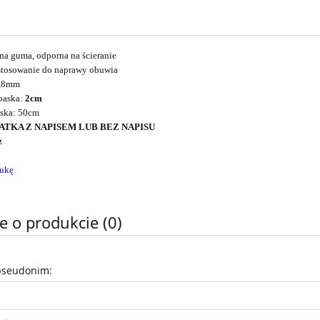
a guma, odporna na ścieranie
stosowanie do naprawy obuwia
5,8mm
paska:
2cm
aska: 50cm
ATKA Z NAPISEM LUB BEZ NAPISU
z
tukę
e o produkcie (0)
pseudonim: