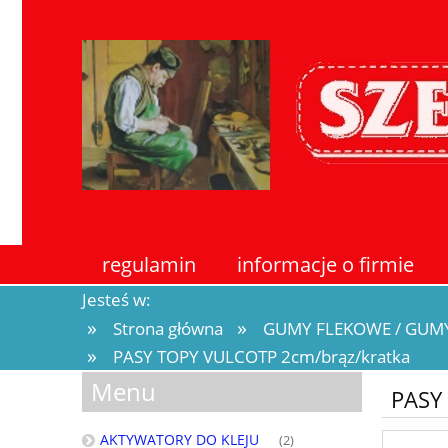
regulamin
informacje o firmie
Jesteś w:
»
»
Strona główna
GUMY FLEKOWE / GUM
»
PASY TOPY VULCOTP 2cm/brąz/kratka
Menu
PASY
AKTYWATORY DO KLEJU
(2)