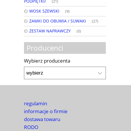
PODPIĘTKI/
(21)
WOSK SZEWSKI
(9)
ZAMKI DO OBUWIA / SUWAKI
(27)
ZESTAW NAPRAWCZY
(0)
Producenci
Wybierz producenta
regulamin
informacje o firmie
dostawa towaru
RODO