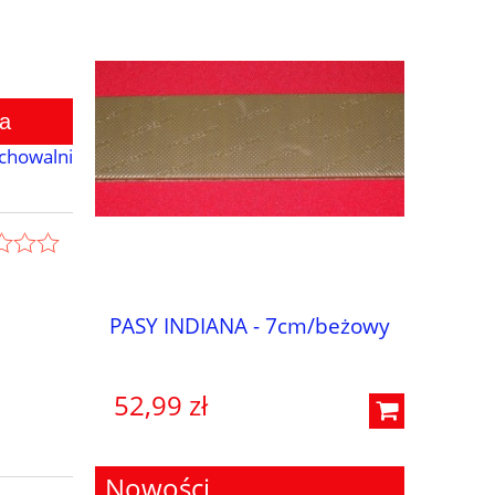
a
chowalni
m/karmel
PASY INDIANA - 7cm/beżowy
POLIG
/C
52,99 zł
62,06 
Nowości