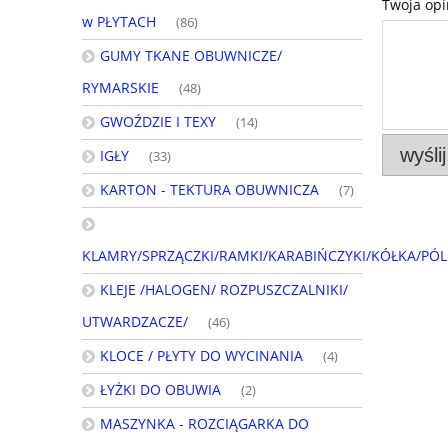
Twoja opi
w PŁYTACH
(86)
GUMY TKANE OBUWNICZE/
RYMARSKIE
(48)
GWOŹDZIE I TEXY
(14)
wyślij
IGŁY
(33)
KARTON - TEKTURA OBUWNICZA
(7)
KLAMRY/SPRZĄCZKI/RAMKI/KARABIŃCZYKI/KÓŁKA/PÓL
KLEJE /HALOGEN/ ROZPUSZCZALNIKI/
UTWARDZACZE/
(46)
KLOCE / PŁYTY DO WYCINANIA
(4)
ŁYŻKI DO OBUWIA
(2)
MASZYNKA - ROZCIĄGARKA DO