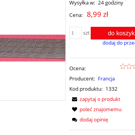
Wysyłka w:
24 godziny
8,99 zł
Cena:
szt
do koszyk
dodaj do prze
Ocena:
Producent:
Francja
PASY INDIANA - 5c
Kod produktu:
1332
zapytaj o produkt
39,99 zł
poleć znajomemu
dodaj opinię