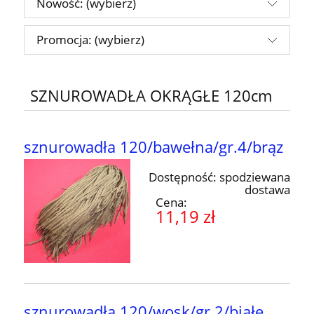
Nowość: (wybierz)
Promocja: (wybierz)
SZNUROWADŁA OKRĄGŁE 120cm
sznurowadła 120/bawełna/gr.4/brąz
Dostępność:
spodziewana
dostawa
Cena:
11,19 zł
sznurowadła 120/wosk/gr.2/białe