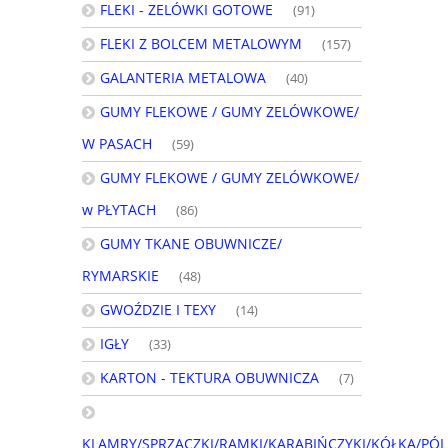
FLEKI - ZELÓWKI GOTOWE
(91)
FLEKI Z BOLCEM METALOWYM
(157)
GALANTERIA METALOWA
(40)
GUMY FLEKOWE / GUMY ZELÓWKOWE/
W PASACH
(59)
GUMY FLEKOWE / GUMY ZELÓWKOWE/
w PŁYTACH
(86)
GUMY TKANE OBUWNICZE/
RYMARSKIE
(48)
GWOŹDZIE I TEXY
(14)
IGŁY
(33)
KARTON - TEKTURA OBUWNICZA
(7)
KLAMRY/SPRZĄCZKI/RAMKI/KARABIŃCZYKI/KÓŁKA/PÓL