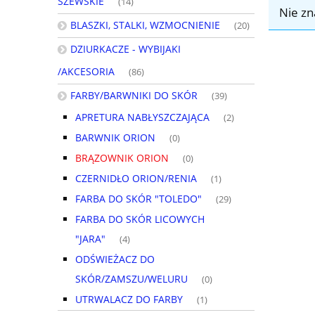
SZEWSKIE
(14)
Nie zn
BLASZKI, STALKI, WZMOCNIENIE
(20)
DZIURKACZE - WYBIJAKI
/AKCESORIA
(86)
FARBY/BARWNIKI DO SKÓR
(39)
APRETURA NABŁYSZCZAJĄCA
(2)
BARWNIK ORION
(0)
BRĄZOWNIK ORION
(0)
CZERNIDŁO ORION/RENIA
(1)
FARBA DO SKÓR "TOLEDO"
(29)
FARBA DO SKÓR LICOWYCH
"JARA"
(4)
ODŚWIEŻACZ DO
SKÓR/ZAMSZU/WELURU
(0)
UTRWALACZ DO FARBY
(1)