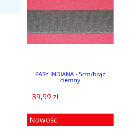
m/beżowy
PASY INDIANA - 5cm/brąz
PASY 
ciemny
39,99 zł
19,99 
Nowości