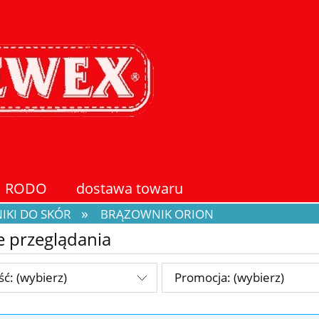
RODO
dostawa towaru
»
IKI DO SKÓR
BRĄZOWNIK ORION
e przeglądania
ć: (wybierz)
Promocja: (wybierz)