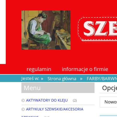
regulamin
informacje o firmie
»
»
Jesteś w:
Strona główna
FARBY/BARWN
Menu
Opcj
AKTYWATORY DO KLEJU
(2)
Nowoś
ARTYKUŁY SZEWSKIE/AKCESORIA