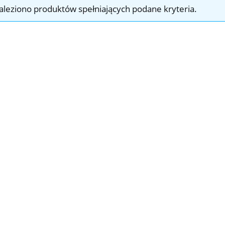
aleziono produktów spełniających podane kryteria.
PASY INDIANA - 7c
52,99 zł