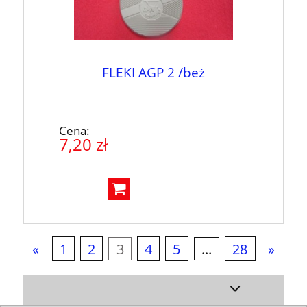
FLEKI AGP 2 /beż
Cena:
7,20 zł
«
1
2
3
4
5
...
28
»